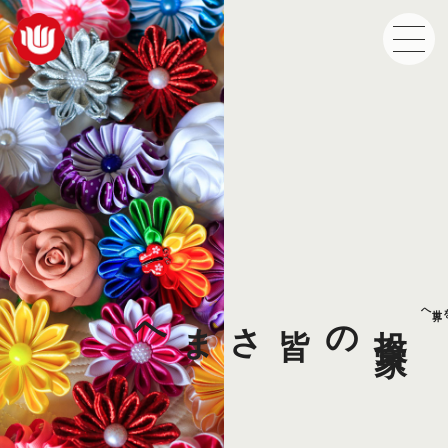
日本のモノ作りを世界へ
の皆さまへ
投
資
家