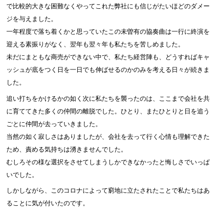
で比較的大きな困難なくやってこれた弊社にも信じがたいほどのダメー
ジを与えました。
一年程度で落ち着くかと思っていたこの未曽有の協奏曲は一行に終演を
迎える素振りがなく、翌年も翌々年も私たちを苦しめました。
未だにまともな商売ができない中で、私たち経営陣も、どうすればキャ
ッシュが底をつく日を一日でも伸ばせるのかのみを考える日々が続きま
した。
追い打ちをかけるかの如く次に私たちを襲ったのは、ここまで会社を共
に育ててきた多くの仲間の離脱でした。ひとり、またひとりと日を追う
ごとに仲間が去っていきました。
当然の如く寂しさはありましたが、会社を去って行く心情も理解できた
ため、責める気持ちは湧きませんでした。
むしろその様な選択をさせてしまうしかできなかったと悔しさでいっぱ
いでした。
しかしながら、このコロナによって窮地に立たされたことで私たちはあ
ることに気が付いたのです。