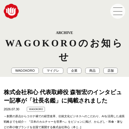
ARCHIVE
WAGOKOROのお知ら
せ
WAGOKORO
マイグレ
企業
商品
店舗
株式会社和心 代表取締役 森智宏のインタビュ
ー記事が「社長名鑑」に掲載されました
2026.07.30
WAGOKORO
～創業の原点からコロナ禍での経営改革、伝統文化ビジネスへのこだわり、AIを活用した成長
戦略までを紹介～ 『日本のカルチャーを世界へ』をビジョンに掲げ、かんざし・和傘・箸な
どの和小物ブランドを全国で展開する株式会社和心（本 […]