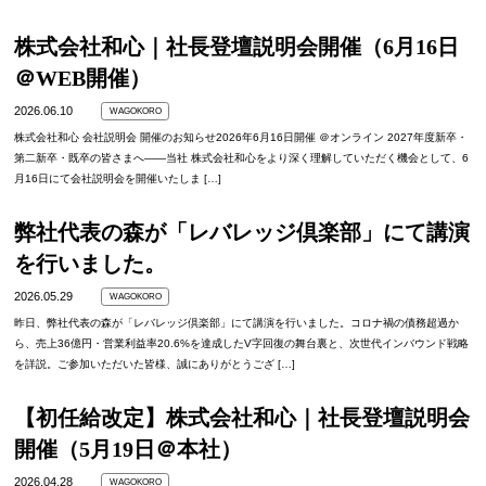
株式会社和心｜社長登壇説明会開催（6月16日
＠WEB開催）
2026.06.10
WAGOKORO
株式会社和心 会社説明会 開催のお知らせ2026年6月16日開催 ＠オンライン 2027年度新卒・
第二新卒・既卒の皆さまへ――当社 株式会社和心をより深く理解していただく機会として、6
月16日にて会社説明会を開催いたしま […]
弊社代表の森が「レバレッジ倶楽部」にて講演
を行いました。
2026.05.29
WAGOKORO
昨日、弊社代表の森が「レバレッジ倶楽部」にて講演を行いました。コロナ禍の債務超過か
ら、売上36億円・営業利益率20.6%を達成したV字回復の舞台裏と、次世代インバウンド戦略
を詳説。ご参加いただいた皆様、誠にありがとうござ […]
【初任給改定】株式会社和心｜社長登壇説明会
開催（5月19日＠本社）
2026.04.28
WAGOKORO