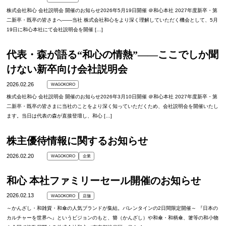
株式会社和心 会社説明会 開催のお知らせ2026年5月19日開催 ＠和心本社 2027年度新卒・第
二新卒・既卒の皆さまへ――当社 株式会社和心をより深く理解していただく機会として、5月
19日に和心本社にて会社説明会を開催 […]
代表・森が語る“和心の情熱”——ここでしか聞
けない新卒向け会社説明会
2026.02.26
WAGOKORO
株式会社和心 会社説明会 開催のお知らせ2026年3月10日開催 ＠和心本社 2027年度新卒・第
二新卒・既卒の皆さまに当社のことをより深く知っていただくため、会社説明会を開催いたし
ます。当日は代表の森が直接登壇し、和心 […]
株主優待情報に関するお知らせ
2026.02.20
WAGOKORO
企業
和心 本社ファミリーセール開催のお知らせ
2026.02.13
WAGOKORO
店舗
～かんざし・和雑貨・和傘の人気ブランドが集結。バレンタインの2日間限定開催～ 『日本の
カルチャーを世界へ』というビジョンのもと、簪（かんざし）や和傘・和柄傘、箸等の和小物