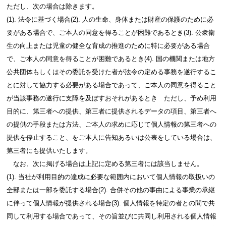
ただし、次の場合は除きます。
(1). 法令に基づく場合(2). 人の生命、身体または財産の保護のために必
要がある場合で、ご本人の同意を得ることが困難であるとき(3). 公衆衛
生の向上または児童の健全な育成の推進のために特に必要がある場合
で、ご本人の同意を得ることが困難であるとき(4). 国の機関または地方
公共団体もしくはその委託を受けた者が法令の定める事務を遂行するこ
とに対して協力する必要がある場合であって、ご本人の同意を得ること
が当該事務の遂行に支障を及ぼすおそれがあるとき ただし、予め利用
目的に、第三者への提供、第三者に提供されるデータの項目、第三者へ
の提供の手段または方法、ご本人の求めに応じて個人情報の第三者への
提供を停止すること、をご本人に告知あるいは公表をしている場合は、
第三者にも提供いたします。
なお、次に掲げる場合は上記に定める第三者には該当しません。
(1). 当社が利用目的の達成に必要な範囲内において個人情報の取扱いの
全部または一部を委託する場合(2). 合併その他の事由による事業の承継
に伴って個人情報が提供される場合(3). 個人情報を特定の者との間で共
同して利用する場合であって、その旨並びに共同し利用される個人情報