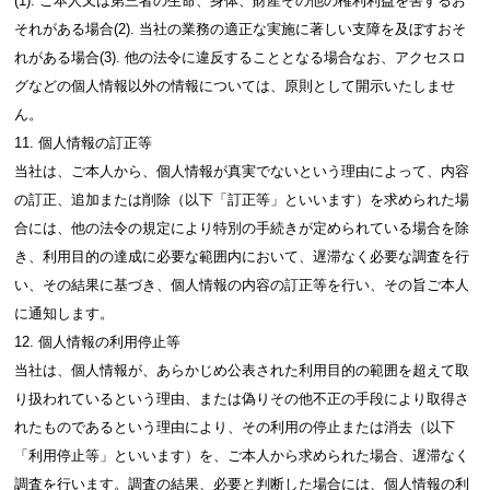
(1). ご本人又は第三者の生命、身体、財産その他の権利利益を害するお
それがある場合(2). 当社の業務の適正な実施に著しい支障を及ぼすおそ
れがある場合(3). 他の法令に違反することとなる場合なお、アクセスロ
グなどの個人情報以外の情報については、原則として開示いたしませ
ん。
11. 個人情報の訂正等
当社は、ご本人から、個人情報が真実でないという理由によって、内容
の訂正、追加または削除（以下「訂正等」といいます）を求められた場
合には、他の法令の規定により特別の手続きが定められている場合を除
き、利用目的の達成に必要な範囲内において、遅滞なく必要な調査を行
い、その結果に基づき、個人情報の内容の訂正等を行い、その旨ご本人
に通知します。
12. 個人情報の利用停止等
当社は、個人情報が、あらかじめ公表された利用目的の範囲を超えて取
り扱われているという理由、または偽りその他不正の手段により取得さ
れたものであるという理由により、その利用の停止または消去（以下
「利用停止等」といいます）を、ご本人から求められた場合、遅滞なく
調査を行います。調査の結果、必要と判断した場合には、個人情報の利