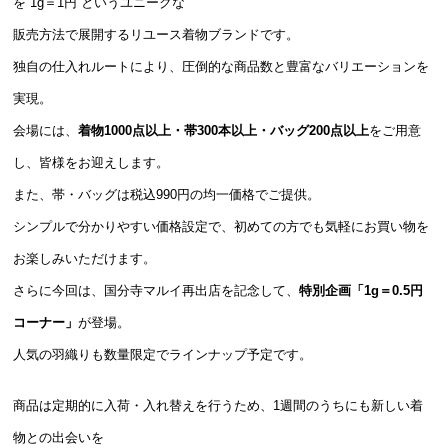
を“1g＝1円”というユニークな
販売方法で展開するリユース着物ブランドです。
独自の仕入れルートにより、圧倒的な商品数と豊富なバリエーションを
実現。
会場には、
着物1000点以上・帯300本以上・バッグ200点以上
をご用意
し、皆様をお迎えします。
また、帯・バッグは税込990円の均一価格でご提供。
シンプルで分かりやすい価格設定で、初めての方でも気軽にお買い物を
お楽しみいただけます。
さらに今回は、国分寺マルイ再出店を記念して、
特別企画「1g＝0.5円
コーナー」
が登場。
人気の羽織りも数量限定でラインナップ予定です。
商品は定期的に入荷・入れ替えを行うため、1週間のうちにも新しい着
物との出会いを