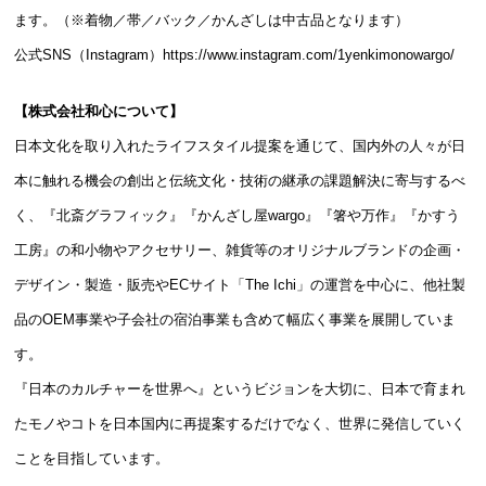
ます。（※着物／帯／バック／かんざしは中古品となります）
公式SNS（Instagram）
https://www.instagram.com/1yenkimonowargo/
【株式会社和心について】
日本文化を取り入れたライフスタイル提案を通じて、国内外の人々が日
本に触れる機会の創出と伝統文化・技術の継承の課題解決に寄与するべ
く、『北斎グラフィック』『かんざし屋wargo』『箸や万作』『かすう
工房』の和小物やアクセサリー、雑貨等のオリジナルブランドの企画・
デザイン・製造・販売やECサイト「The Ichi」の運営を中心に、他社製
品のOEM事業や子会社の宿泊事業も含めて幅広く事業を展開していま
す。
『日本のカルチャーを世界へ』というビジョンを大切に、日本で育まれ
たモノやコトを日本国内に再提案するだけでなく、世界に発信していく
ことを目指しています。