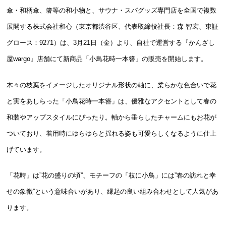
傘・和柄傘、箸等の和小物と、サウナ・スパグッズ専門店を全国で複数
展開する株式会社和心（東京都渋谷区、代表取締役社長：森 智宏、東証
グロース：9271）は、3月21日（金）より、自社で運営する『かんざし
屋wargo』店舗にて新商品「小鳥花時一本簪」の販売を開始します。
木々の枝葉をイメージしたオリジナル形状の軸に、柔らかな色合いで花
と実をあしらった「小鳥花時一本簪」は、優雅なアクセントとして春の
和装やアップスタイルにぴったり。軸から垂らしたチャームにもお花が
ついており、着用時にゆらゆらと揺れる姿も可愛らしくなるように仕上
げています。
「花時」は”花の盛りの頃”、モチーフの「枝に小鳥」には”春の訪れと幸
せの象徴”という意味合いがあり、縁起の良い組み合わせとして人気があ
ります。