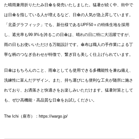
た晴雨兼用折りたたみ日傘を発売いたしました。猛暑が続く中、街中で
は日傘を指している人が増えるなど、日傘の人気が急上昇しています。
「北斎グラフィック」でも、新仕様であるUPF50＋の特殊生地を採用
し、遮光率も99.9%を誇るこの日傘は、晴れの日に特に大活躍ですが、
雨の日もお使いいただける万能設計です。傘布は職人の手作業による丁
寧な柄のつなぎ合わせが特徴で、繋ぎ目も美しく仕上げられています。
日傘はもちろんのこと、雨傘としても使用できる多機能性を兼ね備え、
洗練性に富んだデザイン。また、持ち運びにも便利な工夫が随所に施さ
れており、お洒落さと快適さをお楽しみいただけます。猛暑対策として
も、ぜひ高機能・高品質な日傘をお試しください。
The Ichi（座市）：
https://wargo.jp/