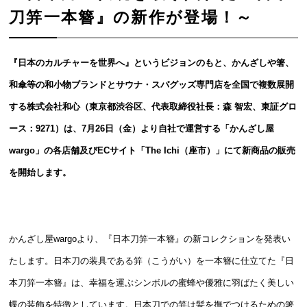
刀笄一本簪』の新作が登場！～
『日本のカルチャーを世界へ』というビジョンのもと、かんざしや箸、
和傘等の和小物ブランドとサウナ・スパグッズ専門店を全国で複数展開
する株式会社和心（東京都渋谷区、代表取締役社長：森 智宏、東証グロ
ース：9271）は、7月26日（金）より自社で運営する「かんざし屋
wargo」の各店舗及びECサイト「The Ichi（座市）」にて新商品の販売
を開始します。
かんざし屋wargoより、『日本刀笄一本簪』の新コレクションを発表い
たします。日本刀の装具である笄（こうがい）を一本簪に仕立てた『日
本刀笄一本簪』は、幸福を運ぶシンボルの蜜蜂や優雅に羽ばたく美しい
蝶の装飾を特徴としています。日本刀での笄は髪を撫でつけるための箸