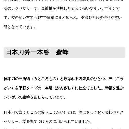
状のアクセサリーで、真鍮軸を使用した丈夫で扱いやすいデザインで
す。髪の多い方でも1本で簡単にまとめられ、季節を問わず併せやすい
簪となっています。
日本刀笄一本簪 蜜蜂
日本刀の三所物（みところもの）と呼ばれる刀装具のひとつ、笄（こう
がい）を平打タイプの一本簪（かんざし）に仕立てました。幸福を運ぶ
シンボルの蜜蜂をあしらっています。
日本刀で言うところの笄（こうがい）とは、拵にさしておく箸状のアク
セサリー。髪を撫でつけるのに用いられていました。