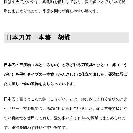
軸は丈夫で扱いやすい真鍮軸を使用しており、髪の多い方でも1本で簡
単にまとめられます。季節を問わず併せやすい簪です。
日本刀笄一本簪 胡蝶
日本刀の三所物（みところもの）と呼ばれる刀装具のひとつ、笄（こう
がい）を平打タイプの一本簪（かんざし）に仕立てました。優雅に羽ば
たく美しい蝶の装飾をあしらっています。
日本刀で言うところの笄（こうがい）とは、拵にさしておく箸状のアク
セサリー。髪を撫でつけるのに用いられていました。軸は丈夫で扱いや
すい真鍮軸を使用しており、髪の多い方でも1本で簡単にまとめられま
す。季節を問わず併せやすい簪です。