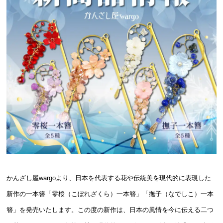
かんざし屋wargoより、日本を代表する花や伝統美を現代的に表現した
新作の一本簪「零桜（こぼれざくら）一本簪」「撫子（なでしこ）一本
簪」を発売いたします。この度の新作は、日本の風情を今に伝える二つ