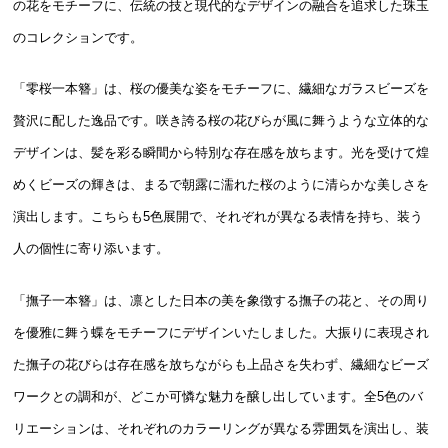
の花をモチーフに、伝統の技と現代的なデザインの融合を追求した珠玉
のコレクションです。
「零桜一本簪」は、桜の優美な姿をモチーフに、繊細なガラスビーズを
贅沢に配した逸品です。咲き誇る桜の花びらが風に舞うような立体的な
デザインは、髪を彩る瞬間から特別な存在感を放ちます。光を受けて煌
めくビーズの輝きは、まるで朝露に濡れた桜のように清らかな美しさを
演出します。こちらも5色展開で、それぞれが異なる表情を持ち、装う
人の個性に寄り添います。
「撫子一本簪」は、凛とした日本の美を象徴する撫子の花と、その周り
を優雅に舞う蝶をモチーフにデザインいたしました。大振りに表現され
た撫子の花びらは存在感を放ちながらも上品さを失わず、繊細なビーズ
ワークとの調和が、どこか可憐な魅力を醸し出しています。全5色のバ
リエーションは、それぞれのカラーリングが異なる雰囲気を演出し、装