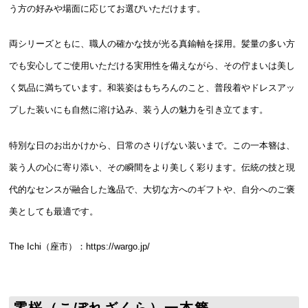
う方の好みや場面に応じてお選びいただけます。
両シリーズともに、職人の確かな技が光る真鍮軸を採用。髪量の多い方
でも安心してご使用いただける実用性を備えながら、その佇まいは美し
く気品に満ちています。和装姿はもちろんのこと、普段着やドレスアッ
プした装いにも自然に溶け込み、装う人の魅力を引き立てます。
特別な日のお出かけから、日常のさりげない装いまで。この一本簪は、
装う人の心に寄り添い、その瞬間をより美しく彩ります。伝統の技と現
代的なセンスが融合した逸品で、大切な方へのギフトや、自分へのご褒
美としても最適です。
The Ichi（座市）：
https://wargo.jp/
零桜（こぼれざくら）一本簪