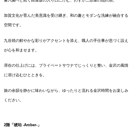
兼六園へと続く紺屋坂の入り口に佇む、わずか二部屋の隠れ宿。
加賀文化が育んだ美意識を受け継ぎ、和の趣とモダンな洗練が融合する
空間です。
九谷焼の鮮やかな彩りがアクセントを添え、職人の手仕事が息づく設え
が心を和ませます。
滞在の仕上げには、プライベートサウナでじっくりと整い、金沢の風情
に溶け込むひとときを。
旅の余韻を静かに味わいながら、ゆったりと流れる金沢時間をお楽しみ
ください。
2階「琥珀 -Amber-」